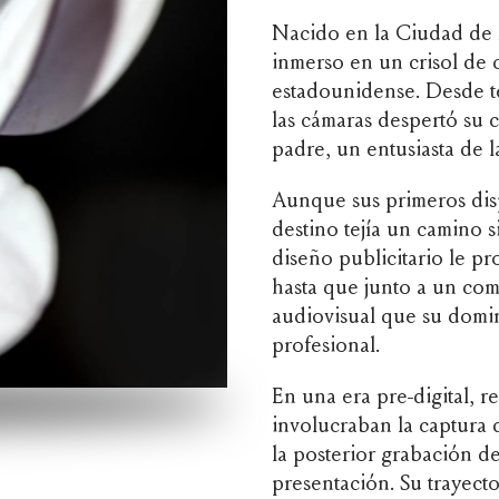
Nacido en la Ciudad de M
inmerso en un crisol de c
estadounidense. Desde te
las cámaras despertó su 
padre, un entusiasta de la
Aunque sus primeros disp
destino tejía un camino s
diseño publicitario le p
hasta que junto a un co
audiovisual que su domin
profesional.
En una era pre-digital, r
involucraban la captura d
la posterior grabación d
presentación. Su trayecto